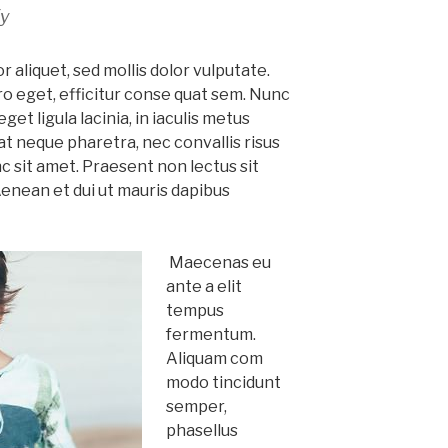
fy
 aliquet, sed mollis dolor vulputate.
ero eget, efficitur conse quat sem. Nunc
get ligula lacinia, in iaculis metus
at neque pharetra, nec convallis risus
nc sit amet. Praesent non lectus sit
Aenean et dui ut mauris dapibus
Maecenas eu
ante a elit
tempus
fermentum.
Aliquam com
modo tincidunt
semper,
phasellus