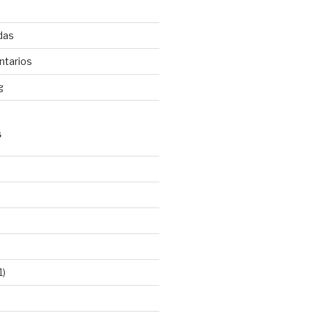
das
ntarios
g
S
1)