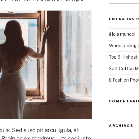
ENTRADAS 
¡Hola mundo!
When feeling t
Top 6 Highest 
Soft Cotton M
8 Fashion Pho
COMENTARI
ARCHIVOS
is. Sed suscipit arcu ligula, at
Proin ac ex maximus, ultrices justo