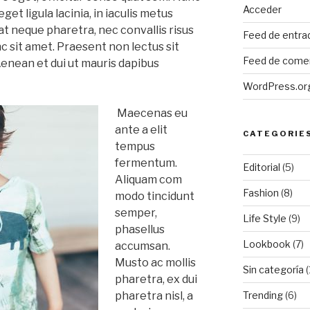
Acceder
get ligula lacinia, in iaculis metus
at neque pharetra, nec convallis risus
Feed de entra
nc sit amet. Praesent non lectus sit
Feed de come
Aenean et dui ut mauris dapibus
WordPress.or
Maecenas eu
ante a elit
CATEGORIE
tempus
fermentum.
Editorial
(5)
Aliquam com
Fashion
(8)
modo tincidunt
semper,
Life Style
(9)
phasellus
Lookbook
(7)
accumsan.
Musto ac mollis
Sin categoría
(
pharetra, ex dui
Trending
(6)
pharetra nisl, a