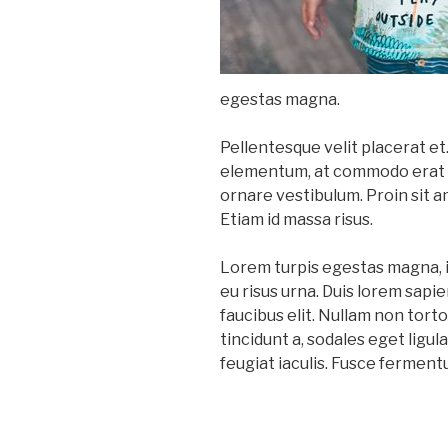
egestas magna.
Pellentesque velit placerat et
elementum, at commodo erat eff
ornare vestibulum. Proin sit am
Etiam id massa risus.
Lorem turpis egestas magna, in 
eu risus urna. Duis lorem sapi
faucibus elit. Nullam non torto
tincidunt a, sodales eget ligu
feugiat iaculis. Fusce fermen