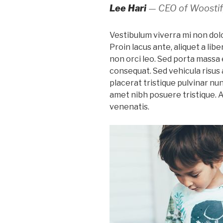
Lee Hari
— CEO of Woosti
Vestibulum viverra mi non dolor
Proin lacus ante, aliquet a lib
non orci leo. Sed porta massa e
consequat. Sed vehicula risus 
placerat tristique pulvinar nu
amet nibh posuere tristique. 
venenatis.