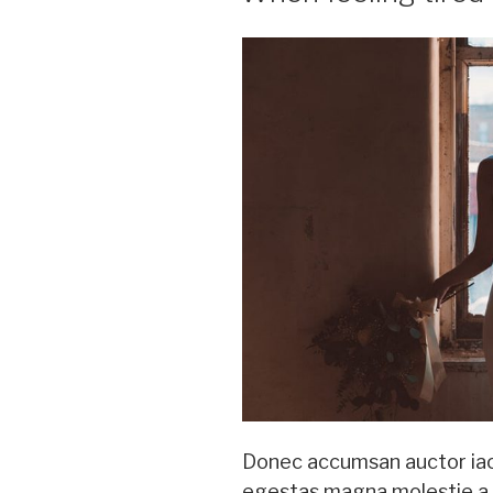
Donec accumsan auctor iacul
egestas magna molestie a. 