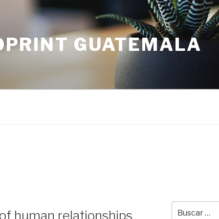
OPRINT GUATEMALA
Buscar
 of human relationships
por: