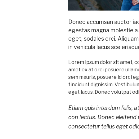
Donec accumsan auctor iacul
egestas magna molestie a. 
eget, sodales orci. Aliquam
in vehicula lacus scelerisq
Lorem ipsum dolor sit amet, co
amet ex at orci posuere ullamc
sem mauris, posuere id orci ege
tincidunt dignissim. Vestibulum
eget lacus. Donec volutpat od
Etiam quis interdum felis, 
con lectus. Donec eleifend 
consectetur tellus eget odio