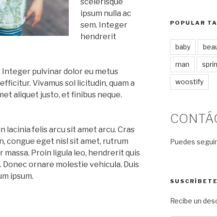
scelerisque
ipsum nulla ac
POPULAR T
sem. Integer
hendrerit
baby
bea
man
spri
. Integer pulvinar dolor eu metus
woostify
icitur. Vivamus sol licitudin, quam a
et aliquet justo, et finibus neque.
CONTÁ
lacinia felis arcu sit amet arcu. Cras
en, congue eget nisl sit amet, rutrum
Puedes seguir
r massa. Proin ligula leo, hendrerit quis
la. Donec ornare molestie vehicula. Duis
tum ipsum.
SUSCRÍBET
Recibe un des