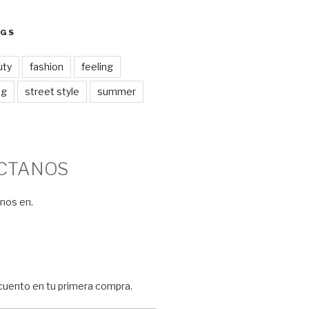
AGS
uty
fashion
feeling
ng
street style
summer
CTANOS
nos en.
E
cuento en tu primera compra.