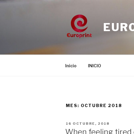
Saltar
al
contenido
EUR
Inicio
INICIO
MES:
OCTUBRE 2018
PUBLICADO
16 OCTUBRE, 2018
EL
When feeling tired