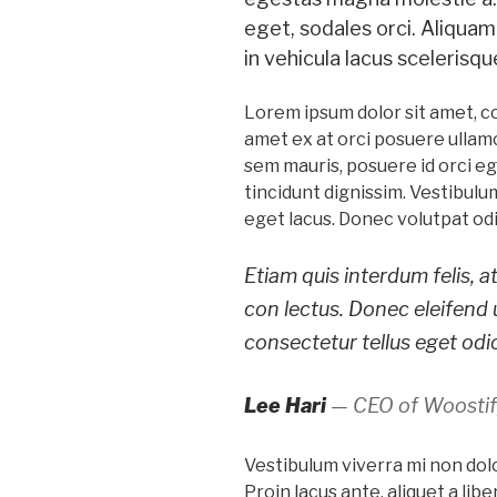
eget, sodales orci. Aliquam
in vehicula lacus scelerisq
Lorem ipsum dolor sit amet, co
amet ex at orci posuere ullamc
sem mauris, posuere id orci ege
tincidunt dignissim. Vestibulum
eget lacus. Donec volutpat od
Etiam quis interdum felis, 
con lectus. Donec eleifend 
consectetur tellus eget odio
Lee Hari
— CEO of Woosti
Vestibulum viverra mi non dolor
Proin lacus ante, aliquet a lib