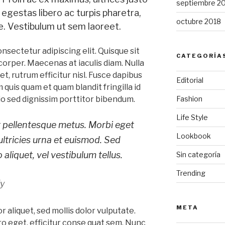
septiembre 2
 egestas libero ac turpis pharetra,
octubre 2018
ue. Vestibulum ut sem laoreet.
nsectetur adipiscing elit. Quisque sit
CATEGORÍA
orper. Maecenas at iaculis diam. Nulla
t, rutrum efficitur nisl. Fusce dapibus
Editorial
 quis quam et quam blandit fringilla id
Fashion
io sed dignissim porttitor bibendum.
Life Style
at pellentesque metus. Morbi eget
Lookbook
ultricies urna et euismod. Sed
 aliquet, vel vestibulum tellus.
Sin categoría
Trending
fy
META
 aliquet, sed mollis dolor vulputate.
ero eget, efficitur conse quat sem. Nunc