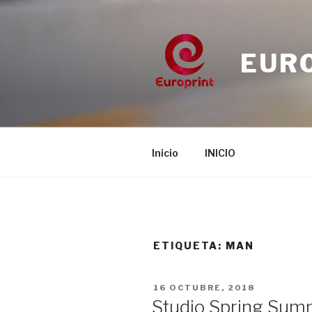
Saltar
al
contenido
EUR
Inicio
INICIO
ETIQUETA:
MAN
PUBLICADO
16 OCTUBRE, 2018
EL
Studio Spring Su