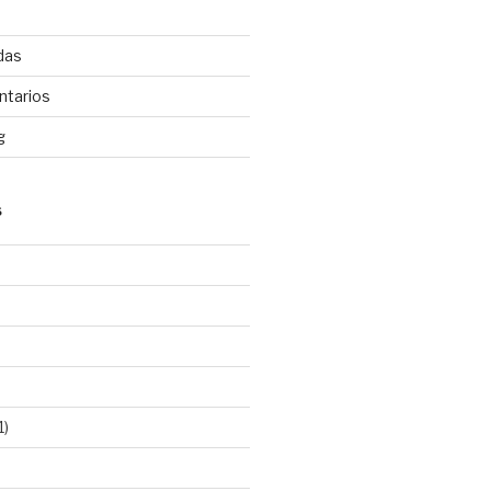
das
ntarios
g
S
1)