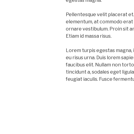
egestas magna.
Pellentesque velit placerat et
elementum, at commodo erat eff
ornare vestibulum. Proin sit am
Etiam id massa risus.
Lorem turpis egestas magna, in 
eu risus urna. Duis lorem sapi
faucibus elit. Nullam non torto
tincidunt a, sodales eget ligu
feugiat iaculis. Fusce fermen