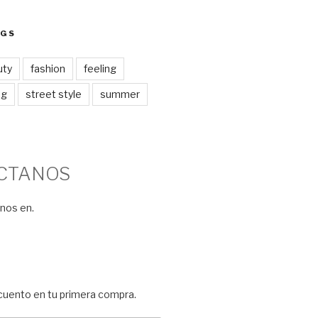
AGS
uty
fashion
feeling
ng
street style
summer
CTANOS
nos en.
E
cuento en tu primera compra.