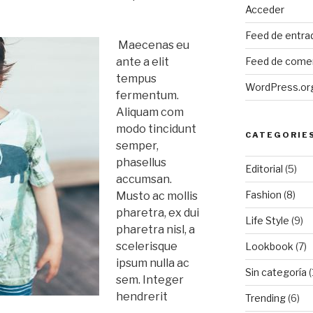
Acceder
Feed de entra
Maecenas eu
ante a elit
Feed de come
tempus
WordPress.or
fermentum.
Aliquam com
modo tincidunt
CATEGORIE
semper,
phasellus
Editorial
(5)
accumsan.
Fashion
(8)
Musto ac mollis
pharetra, ex dui
Life Style
(9)
pharetra nisl, a
scelerisque
Lookbook
(7)
ipsum nulla ac
Sin categoría
(
sem. Integer
hendrerit
Trending
(6)