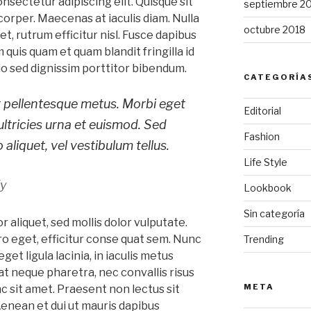
nsectetur adipiscing elit. Quisque sit
septiembre 2
orper. Maecenas at iaculis diam. Nulla
octubre 2018
t, rutrum efficitur nisl. Fusce dapibus
 quis quam et quam blandit fringilla id
io sed dignissim porttitor bibendum.
CATEGORÍA
at pellentesque metus. Morbi eget
Editorial
ultricies urna et euismod. Sed
Fashion
 aliquet, vel vestibulum tellus.
Life Style
fy
Lookbook
Sin categoría
 aliquet, sed mollis dolor vulputate.
ero eget, efficitur conse quat sem. Nunc
Trending
get ligula lacinia, in iaculis metus
at neque pharetra, nec convallis risus
META
nc sit amet. Praesent non lectus sit
Aenean et dui ut mauris dapibus