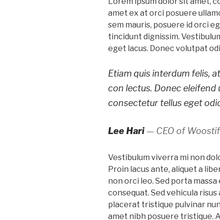
Lorem ipsum dolor sit amet, co
amet ex at orci posuere ullamc
sem mauris, posuere id orci ege
tincidunt dignissim. Vestibulum
eget lacus. Donec volutpat od
Etiam quis interdum felis, 
con lectus. Donec eleifend 
consectetur tellus eget odio
Lee Hari
— CEO of Woosti
Vestibulum viverra mi non dolor
Proin lacus ante, aliquet a lib
non orci leo. Sed porta massa e
consequat. Sed vehicula risus 
placerat tristique pulvinar nu
amet nibh posuere tristique. 