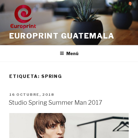
Saltar
al
contenido
EUROPRINT GUATEMALA
Menú
ETIQUETA:
SPRING
PUBLICADO
16 OCTUBRE, 2018
EL
Studio Spring Summer Man 2017